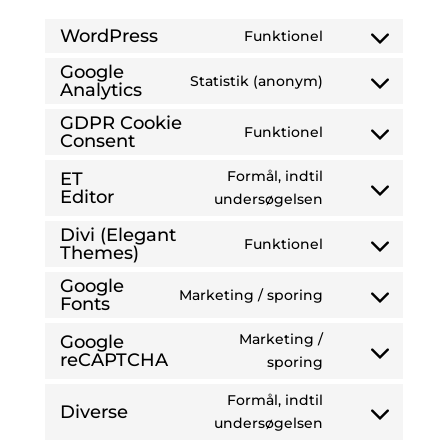
WordPress
Funktionel
Consent
to
Google
Statistik (anonym)
Analytics
Consent
service
to
wordpress
GDPR Cookie
Funktionel
service
Consent
Consent
google-
to
Formål, indtil
ET
analytics
service
Editor
Consent
undersøgelsen
gdpr-
to
Divi (Elegant
cookie-
Funktionel
service
Themes)
Consent
consent
et-
to
Google
editor
Marketing / sporing
service
Fonts
Consent
divi-
to
Marketing /
Google
(elegant-
service
reCAPTCHA
Consent
sporing
themes)
google-
to
fonts
Formål, indtil
service
Diverse
Consent
undersøgelsen
google-
to